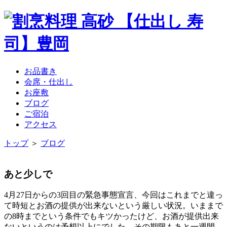
お品書き
会席・仕出し
お座敷
ブログ
ご宿泊
アクセス
トップ
＞
ブログ
あと少しで
4月27日からの3回目の緊急事態宣言、今回はこれまでと違っ
て時短とお酒の提供が出来ないという厳しい状況。いままで
の8時までという条件でもキツかったけど、お酒が提供出来
ないというのは予想以上にでした。その期限もあと一週間。