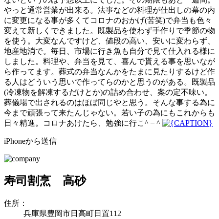
やっと通常営業が出来る。法事などの料理が仕出しの幕の内
に変更になる事が多くてコロナのおかげ(苦笑)で弁当も色々
変えて新しくできました。既製品を使わず手作りで季節の物
を使う。大変なんですけど、値段の高い、安いに変わらず、
地産地消で。毎日、市場に行き魚も自分で見て仕入れる様に
しました。料理や、弁当を見て、喜んで貰える事を思いなが
ら作ってます。葬式の弁当なんかをたまに見たりするけど作
る人はどういう思いで作ってらのかと思うのがある。既製品
(冷凍物を解凍するだけとか)の詰め合わせ、案の定不味い。
葬儀場で出されるのはほぼ同じやと思う。そんな事する為に
今まで頑張って来たんじゃない。若い子の為にもこれからも
日々精進。コロナあけたら、勉強に行こ^ – ^
iPhoneから送信
寿司割烹 高砂
住所：
兵庫県豊岡市日高町日置112