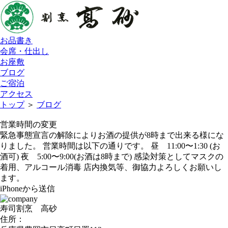
お品書き
会席・仕出し
お座敷
ブログ
ご宿泊
アクセス
トップ
＞
ブログ
営業時間の変更
緊急事態宣言の解除によりお酒の提供が8時まで出来る様にな
りました。 営業時間は以下の通りです。 昼 11:00〜1:30 (お
酒可) 夜 5:00〜9:00(お酒は8時まで) 感染対策としてマスクの
着用、アルコール消毒 店内換気等、御協力よろしくお願いし
ます。
iPhoneから送信
寿司割烹 高砂
住所：